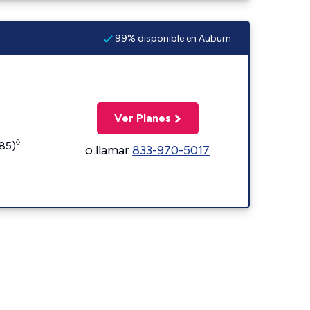
99% disponible en Auburn
Ver Planes
◊
185)
o llamar
833-970-5017