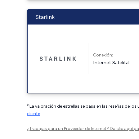
Starlink
Conexión:
Internet Satelital
◊
La valoración de estrellas se basa en las reseñas de los
cliente
.
¿Trabajas para un Proveedor de Internet?
Da clic aquí
par