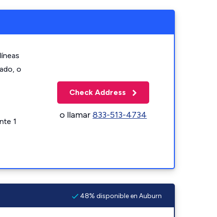
líneas
zado, o
Check Address
o llamar
833-513-4734
nte 1
48% disponible en Auburn