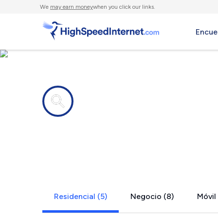
We
may earn money
when you click our links.
Encue
Compañías de Internet en
Auburn, NY
Residencial (5)
Negocio (8)
Móvil 