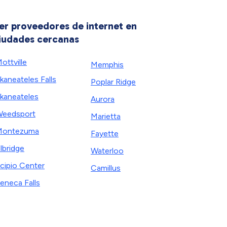
er proveedores de internet en
iudades cercanas
ottville
Memphis
kaneateles Falls
Poplar Ridge
kaneateles
Aurora
eedsport
Marietta
Montezuma
Fayette
lbridge
Waterloo
cipio Center
Camillus
eneca Falls