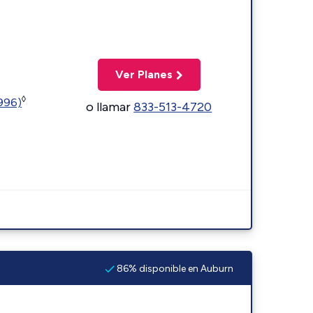
Ver Planes
◊
5996)
o llamar
833-513-4720
86% disponible en Auburn