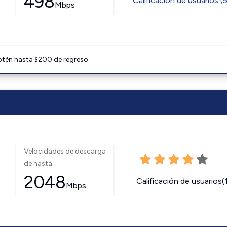
498
Calificación de usuarios (
Mbps
btén hasta $200 de regreso.
Velocidades de descarga
de hasta
2048
Calificación de usuarios(
Mbps