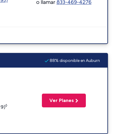
595)
o llamar
833-469-4276
88% disponible en Auburn
Ver Planes
◊
19)