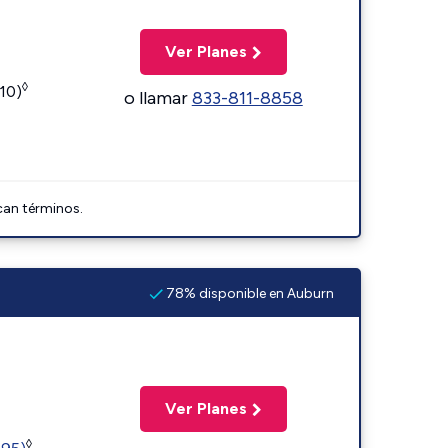
Ver Planes
◊
110)
o llamar
833-811-8858
can términos.
78% disponible en Auburn
Ver Planes
◊