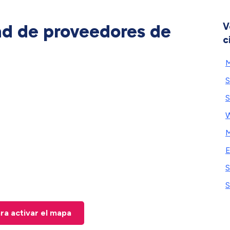
ad de proveedores de
V
c
M
S
S
W
E
S
S
ara activar el mapa