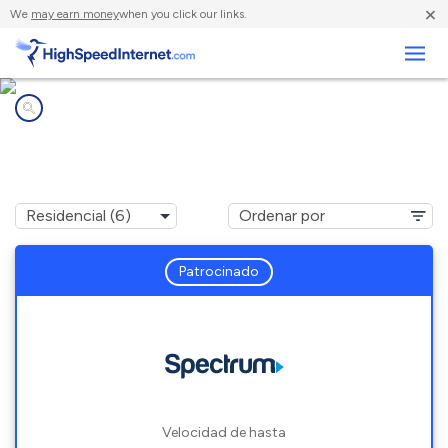
×
We
may earn money
when you click our links.
Negocios
Compañías de Internet en
Chemung, NY
Patrocinado
Velocidad de hasta