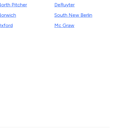
orth Pitcher
DeRuyter
orwich
South New Berlin
xford
Mc Graw