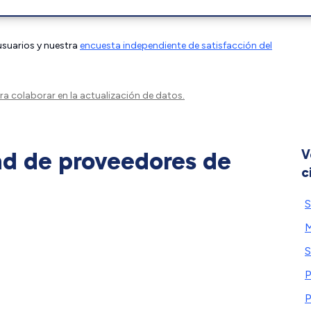
 usuarios y nuestra
encuesta independiente de satisfacción del
a colaborar en la actualización de datos.
ad de proveedores de
V
c
S
S
P
P