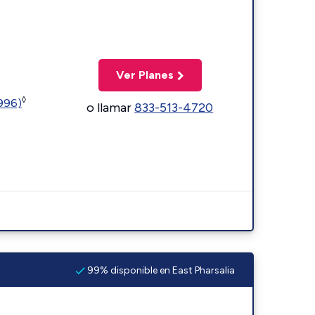
Ver Planes
◊
5996)
o llamar
833-513-4720
99% disponible en East Pharsalia