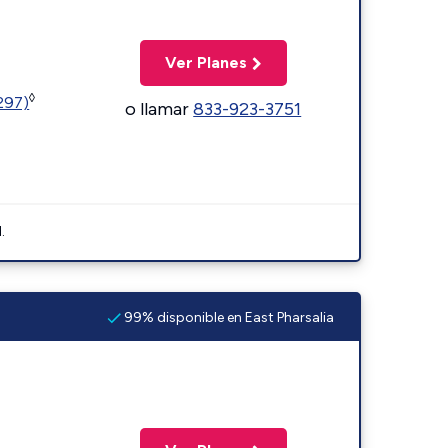
Ver Planes
◊
1297)
o llamar
833-923-3751
.
99% disponible en East Pharsalia