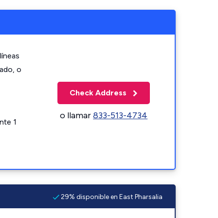
líneas
zado, o
Check Address
o llamar
833-513-4734
nte 1
29% disponible en East Pharsalia