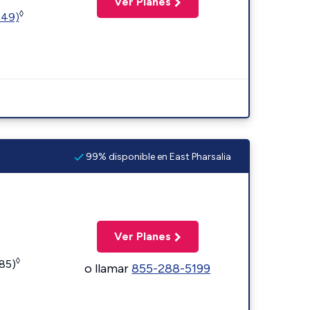
Ver Planes
◊
449)
99% disponible en East Pharsalia
Ver Planes
◊
185)
o llamar
855-288-5199