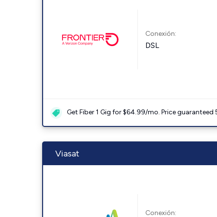
Conexión:
DSL
Get Fiber 1 Gig for $64.99/mo. Price guaranteed 
Viasat
Conexión: