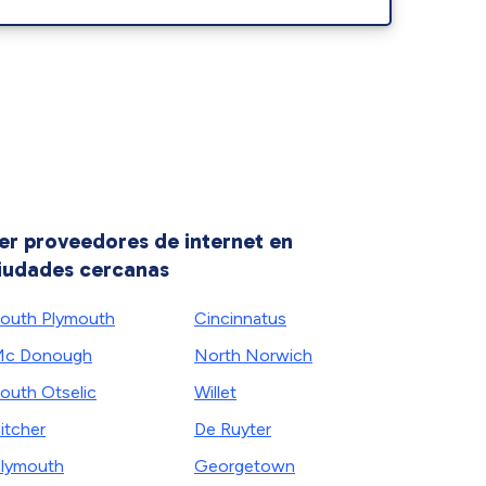
er proveedores de internet en
iudades cercanas
outh Plymouth
Cincinnatus
Mc Donough
North Norwich
outh Otselic
Willet
itcher
De Ruyter
lymouth
Georgetown