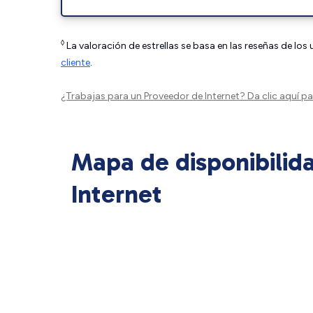
◊
La valoración de estrellas se basa en las reseñas de los
cliente
.
¿Trabajas para un Proveedor de Internet?
Da clic aquí
par
Mapa de disponibilid
Internet