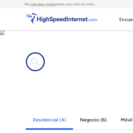
We
may earn money
when you click our links.
Encue
Compañías de Internet en
East Pharsa
Residencial (4)
Negocio (6)
Móvil