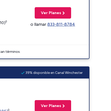
Ver Planes
◊
110)
o llamar
833-811-8784
can términos.
39% disponible en Canal Winchester
Ver Planes
◊