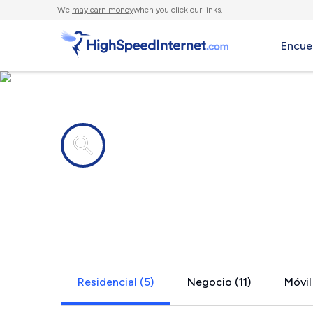
We
may earn money
when you click our links.
Encue
Compañías de Internet en
Canal Winc
Residencial (5)
Negocio (11)
Móvil