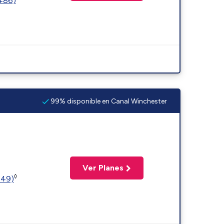
2486)
99% disponible en Canal Winchester
Ver Planes
◊
449)