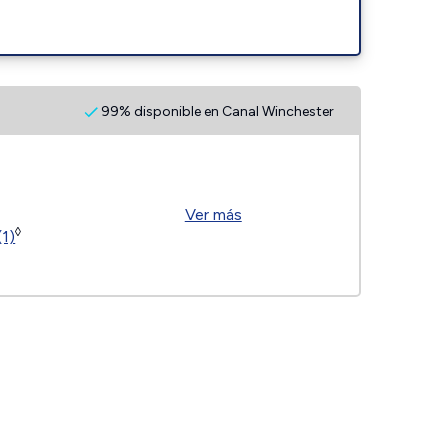
99% disponible en Canal Winchester
Ver más
◊
(1)