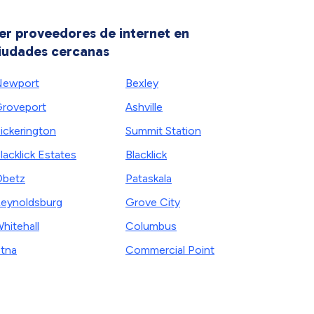
er proveedores de internet en
iudades cercanas
Newport
Bexley
roveport
Ashville
ickerington
Summit Station
lacklick Estates
Blacklick
betz
Pataskala
eynoldsburg
Grove City
hitehall
Columbus
tna
Commercial Point