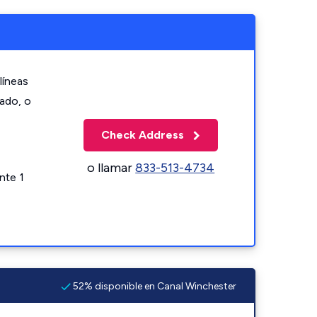
líneas
zado, o
Check Address
o llamar
833-513-4734
nte 1
52% disponible en Canal Winchester