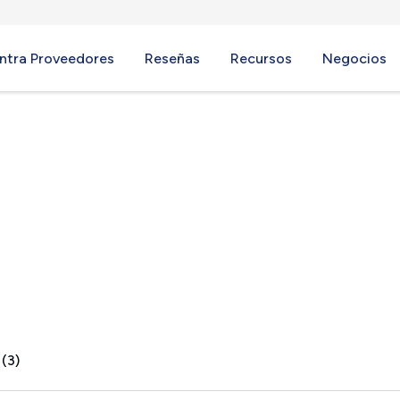
ntra Proveedores
Reseñas
Recursos
Negocios
hester, OH
 (3)