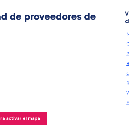
ad de proveedores de
V
c
G
P
B
O
R
W
E
ara activar el mapa