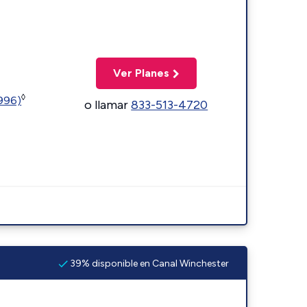
Ver Planes
◊
5996)
o llamar
833-513-4720
39% disponible en Canal Winchester