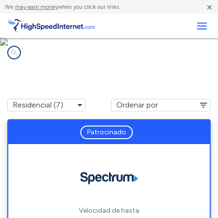
×
We
may earn money
when you click our links.
Negocios
Compañías de Internet en
Delta, OH
Patrocinado
Velocidad de hasta