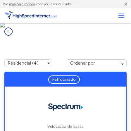
×
We
may earn money
when you click our links.
Negocios
Compañías de Internet en
Richmond Heights, OH
Patrocinado
Velocidad de hasta