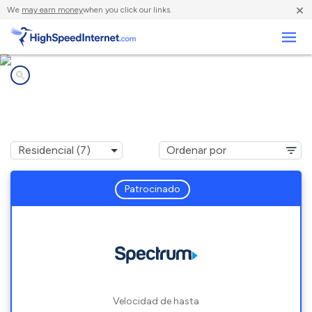
×
We
may earn money
when you click our links.
Negocios
Compañías de Internet en
Euclid, OH
Patrocinado
Velocidad de hasta