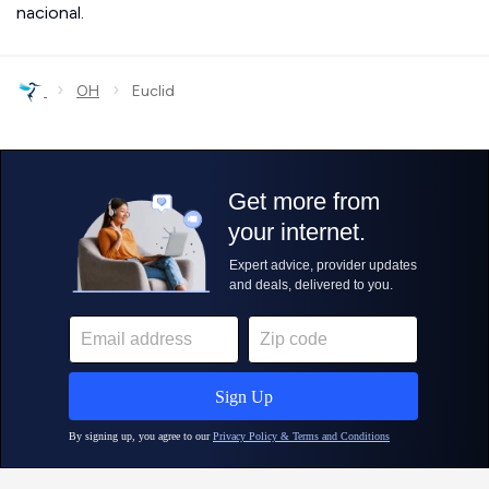
nacional.
›
›
OH
Euclid