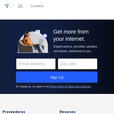
›
›
OK
Coweta
Proveedores
Recursos