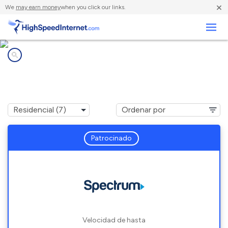
×
We
may earn money
when you click our links.
Negocios
Compañías de Internet en
Independence, OR
Patrocinado
Velocidad de hasta