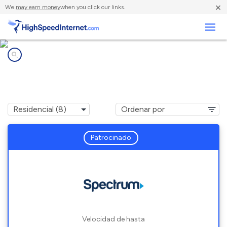
×
We
may earn money
when you click our links.
Negocios
Compañías de Internet en
Dallas, OR
Patrocinado
Velocidad de hasta