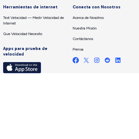
Herramientas de internet
Conecta con Nosotros
Test Velocidad — Medir Velocidad de
Acerca de Nosotros
Internet
Nuestra Misión
Que Velocidad Necesito
Contáctanos
Apps para prueba de
Prensa
velocidad
© Derechos de autor 2026
HighSpeedInternet.com.
Todos los derechos reservados.
Compensación y Metodología
|
Política de Privacidad y Términos
|
Tus Opciones de Privacidad