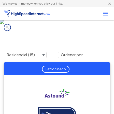
×
We
may earn money
when you click our links.
Negocios
Compañías de Internet en
Salem, OR
Patrocinado