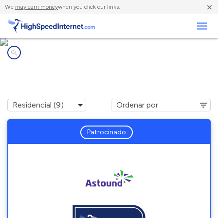
×
We
may earn money
when you click our links.
Negocios
Compañías de Internet en
Ancient Oaks, PA
Patrocinado