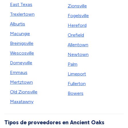
East Texas
Zionsville
Trexlertown
Fogelsville
Alburtis
Hereford
Macungie
Orefield
Breinigsville
Allentown
Wescosville
Newtown
Dorneyville
Palm
Emmaus
Limeport
Mertztown
Fullerton
Old Zionsville
Bowers
Maxatawny
Tipos de proveedores en Ancient Oaks