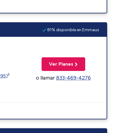
81% disponible en Emmaus
Ver Planes
◊
595)
o llamar
833-469-4276