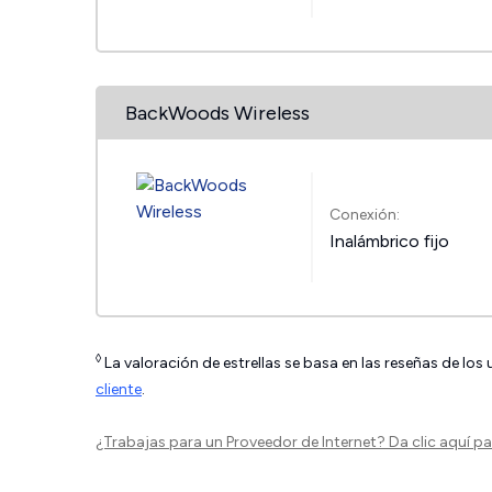
BackWoods Wireless
Conexión:
Inalámbrico fijo
◊
La valoración de estrellas se basa en las reseñas de los
cliente
.
¿Trabajas para un Proveedor de Internet?
Da clic aquí
par