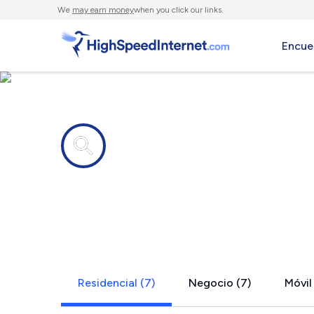
We
may earn money
when you click our links.
Encue
Compañías de Internet en
Emmaus, P
Residencial (7)
Negocio (7)
Móvil 