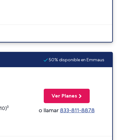
50% disponible en Emmaus
Ver Planes
◊
110)
o llamar
833-811-8878