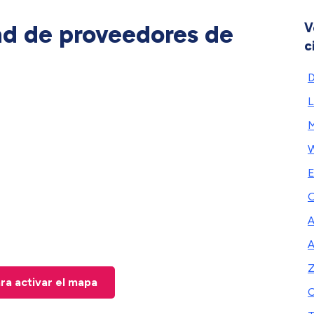
ad de proveedores de
V
c
D
L
M
W
E
O
A
A
Z
ara activar el mapa
C