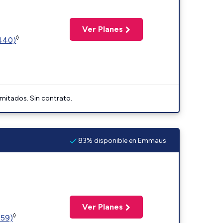
Ver Planes
◊
2440)
imitados. Sin contrato.
83% disponible en Emmaus
Ver Planes
◊
359)