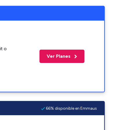
it o
Ver Planes
66% disponible en Emmaus