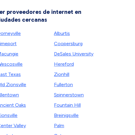
er proveedores de internet en
iudades cercanas
orneyville
Alburtis
imeport
Coopersburg
acungie
DeSales University
escosville
Hereford
ast Texas
Zionhill
ld Zionsville
Fullerton
llentown
Spinnerstown
ncient Oaks
Fountain Hill
ionsville
Breinigsville
enter Valley
Palm