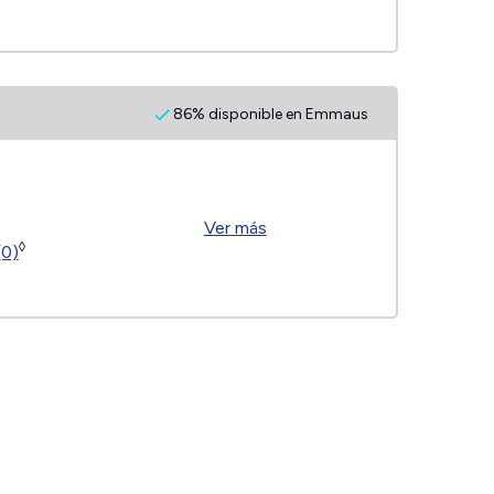
86% disponible en Emmaus
Ver más
◊
(0)