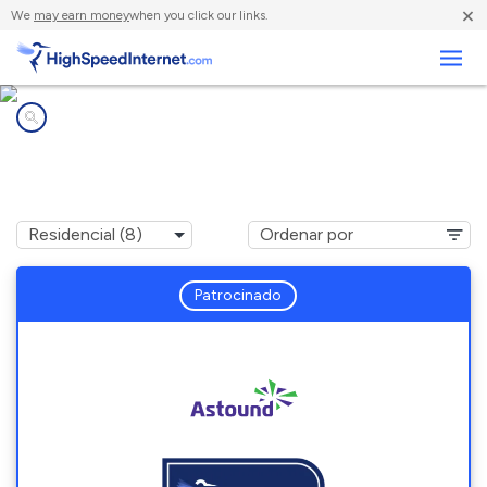
×
We
may earn money
when you click our links.
Negocios
Compañías de Internet en
DeSales University, PA
Patrocinado