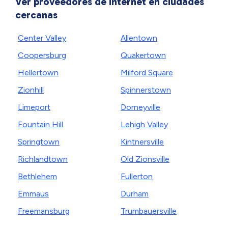
Ver proveedores de internet en ciudades
cercanas
Center Valley
Allentown
Coopersburg
Quakertown
Hellertown
Milford Square
Zionhill
Spinnerstown
Limeport
Dorneyville
Fountain Hill
Lehigh Valley
Springtown
Kintnersville
Richlandtown
Old Zionsville
Bethlehem
Fullerton
Emmaus
Durham
Freemansburg
Trumbauersville