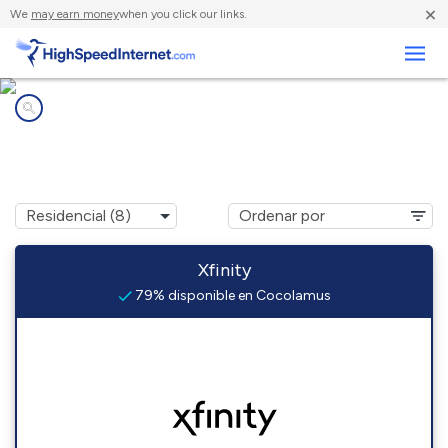
×
We
may earn money
when you click our links.
Negocios
Compañías de Internet en
Cocolamus, PA
Xfinity
79% disponible en Cocolamus