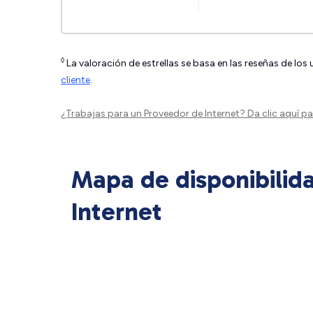
◊
La valoración de estrellas se basa en las reseñas de los
cliente
.
¿Trabajas para un Proveedor de Internet?
Da clic aquí
par
Mapa de disponibilid
Internet