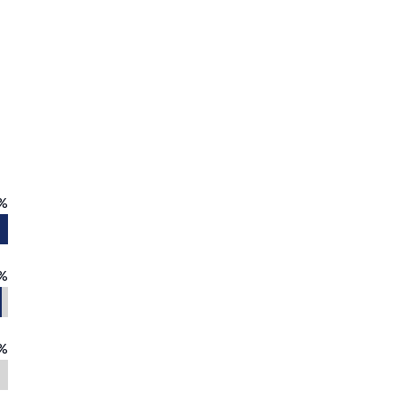
%
%
%