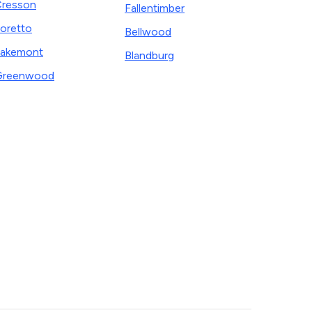
resson
Fallentimber
oretto
Bellwood
akemont
Blandburg
Greenwood