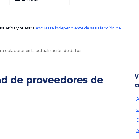
 usuarios y nuestra
encuesta independiente de satisfacción del
a colaborar en la actualización de datos.
ad de proveedores de
V
c
A
G
D
A