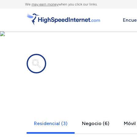
We
may earn money
when you click our links.
Encue
Compañías de Internet en
Coupon, PA
Residencial (3)
Negocio (6)
Móvil 