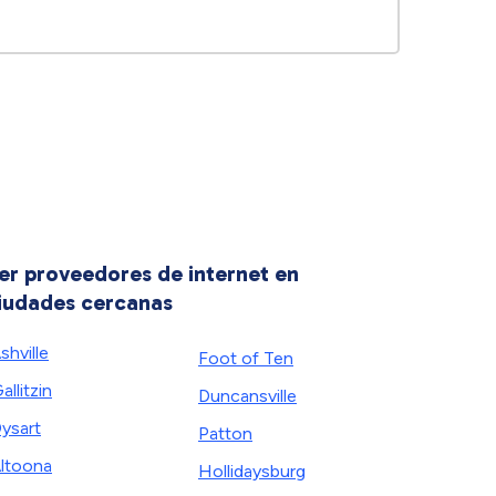
er proveedores de internet en
iudades cercanas
shville
Foot of Ten
allitzin
Duncansville
ysart
Patton
ltoona
Hollidaysburg