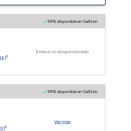
99% disponible en Gallitzin
Enlace no proporcionado
◊
14)
99% disponible en Gallitzin
Ver más
◊
(0)