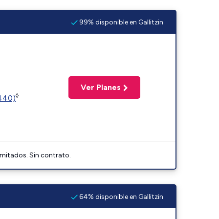
99% disponible en Gallitzin
Ver Planes
◊
2440)
imitados. Sin contrato.
64% disponible en Gallitzin