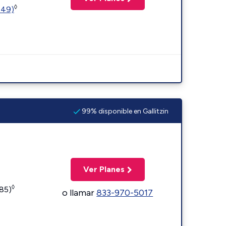
◊
449)
99% disponible en Gallitzin
Ver Planes
◊
185)
o llamar
833-970-5017