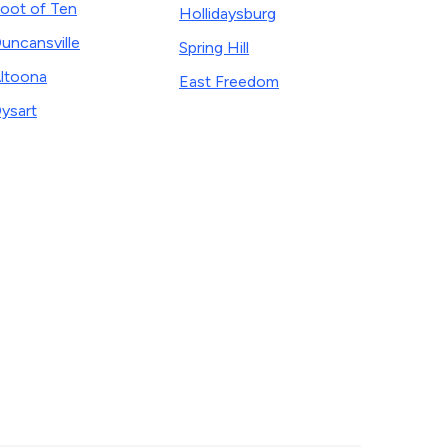
oot of Ten
Hollidaysburg
uncansville
Spring Hill
ltoona
East Freedom
ysart