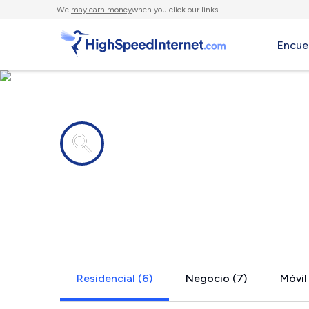
We
may earn money
when you click our links.
Encue
Compañías de Internet en
Gallitzin, P
Residencial (6)
Negocio (7)
Móvil 