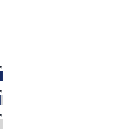
%
%
%