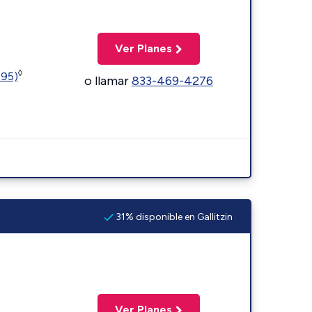
Ver Planes
◊
595)
o llamar
833-469-4276
31% disponible en Gallitzin
Ver Planes