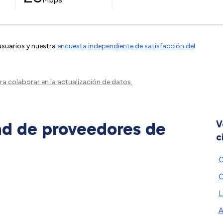
 usuarios y nuestra
encuesta independiente de satisfacción del
a colaborar en la actualización de datos.
ad de proveedores de
V
c
C
L
A