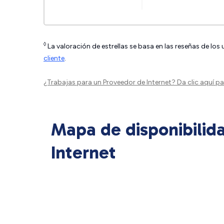
◊
La valoración de estrellas se basa en las reseñas de los
cliente
.
¿Trabajas para un Proveedor de Internet?
Da clic aquí
par
Mapa de disponibilid
Internet