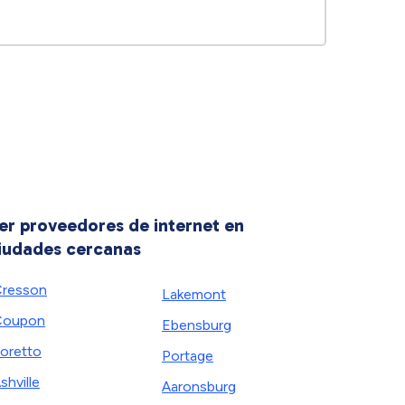
er proveedores de internet en
iudades cercanas
resson
Lakemont
Coupon
Ebensburg
oretto
Portage
shville
Aaronsburg