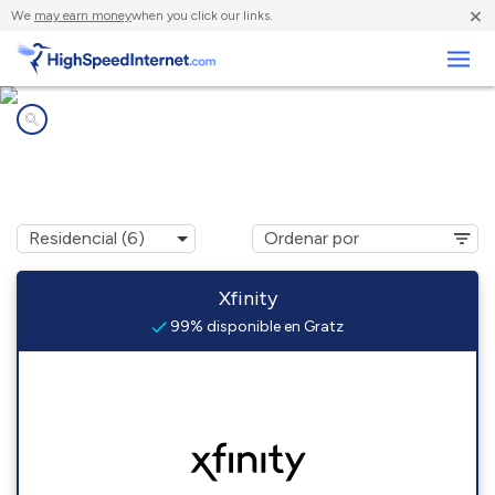
×
We
may earn money
when you click our links.
Negocios
Compañías de Internet en
Gratz, PA
Xfinity
99% disponible en Gratz