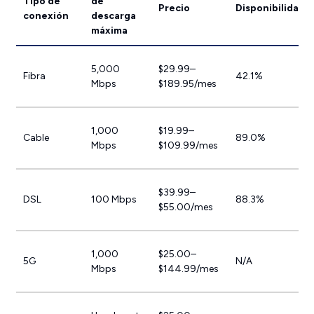
Tipo de
de
Precio
Disponibilidad*
conexión
descarga
máxima
5,000
$29.99–
Fibra
42.1%
Mbps
$189.95/mes
1,000
$19.99–
Cable
89.0%
Mbps
$109.99/mes
$39.99–
DSL
100 Mbps
88.3%
$55.00/mes
1,000
$25.00–
5G
N/A
Mbps
$144.99/mes