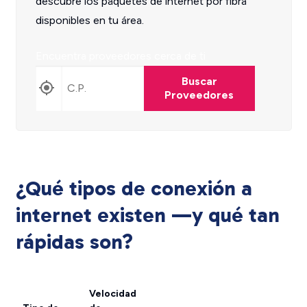
descubre los paquetes de internet por fibra
disponibles en tu área.
Encuentra proveedores cerca de ti
Buscar
Proveedores
¿Qué tipos de conexión a
internet existen —y qué tan
rápidas son?
Velocidad