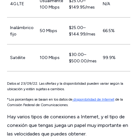
Usualmente
$25.00–
4G LTE
N/A
100 Mbps
$149.95/mes
Inalámbrico
$25.00–
50 Mbps
66.5%
fijo
$144.99/mes
$30.00–
Satélite
100 Mbps
99.9%
$500.00/mes
Datos al 23/09/22. Las ofertas y la disponibilidad pueden variar según la
ubicación y están sujetas a cambios.
*Los porcentajes se basan en los datos de
disponibilidad de Internet
de la
Comisión Federal de Comunicaciones.
Hay varios tipos de conexiones a Internet, y el tipo de
conexión que tengas juega un papel muy importante en
las velocidades que puedes obtener.