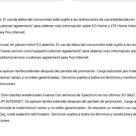
s.
El uso de datos del consumidor está sujeto a las restricciones de uso establecidas en 
/customer-agreement/ para obtener más información sobre 5G Home y LTE Home Inter
a Fios Internet.
ensual sin planes móvil 5G selectos.
El uso de datos del consumidor está sujeto a las re
ttps://www.verizon.com/support/customer-agreement/ para obtener más información s
itions/verizon-customer-agreement para Fios Internet.
Se aplican tarifas estándar después del período de promoción. Cargo adicional por ins
mbrica) varían y no están garantizadas. Servicios sujetos a todos los términos y condici
tricciones.
 Solo clientes residenciales nuevos (sin servicios de Spectrum en los últimos 30 días)
M INTERNET: Se aplican tarifas estándar después del período de promoción. Cargo ad
(incluida la inalámbrica) varían y no están garantizadas. Se requiere un módem con ca
g, visite espectro.net/modem. Servicios sujetos a todos los términos y condiciones de 
ciones.