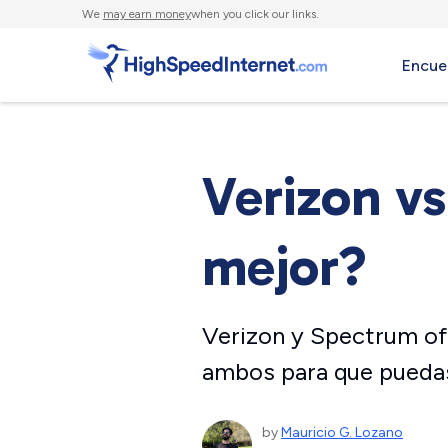
We
may earn money
when you click our links.
Encue
Verizon v
mejor?
Verizon y Spectrum of
ambos para que puedas 
by
Mauricio G. Lozano