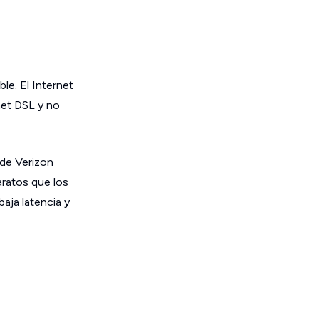
le. El Internet
net DSL y no
 de Verizon
aratos que los
aja latencia y