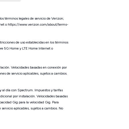
los términos legales de servicio de Verizon;
net o https://www.verizon.com/about/terms-
stricciones de uso establecidas en los términos
obre 5G Home y LTE Home Internet o
talación. Velocidades basadas en conexión por
ones de servicio aplicables, sujetos a cambios.
 y al día con Spectrum. Impuestos y tarifas
icional por instalación. Velocidades basadas
pacidad Gig para la velocidad Gig. Para
servicio aplicables, sujetos a cambios. No