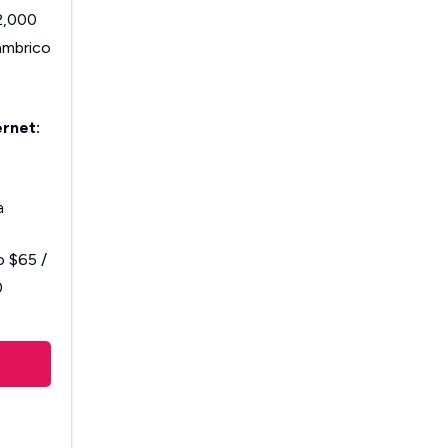
2,000
ámbrico
ernet:
a
o
$65 /
0