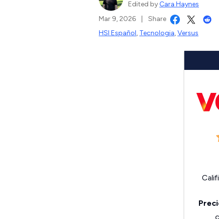
Edited by
Cara Haynes
Mar 9, 2026
|
Share
HSI Español
,
Tecnologia
,
Versus
Calif
Preci