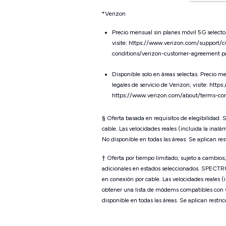
*
Verizon
Precio mensual sin
planes móvil 5G selecto
visite: https://www.verizon.com/support
conditions/verizon-customer-agreement par
Disponible solo en áreas selectas. Precio m
legales de servicio de Verizon; visite: h
https://www.verizon.com/about/terms-cond
§ Oferta basada en requisitos de elegibilidad. 
cable. Las velocidades reales (incluida la inalá
No disponible en todas las áreas. Se aplican res
† Oferta por tiempo limitado; sujeto a cambios;
adicionales en estados seleccionados. SPECTRU
en conexión por cable. Las velocidades reales 
obtener una lista de módems compatibles con Gi
disponible en todas las áreas. Se aplican restric