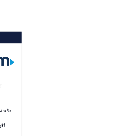
 3.6/5
§
†
s