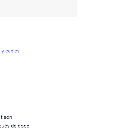
 y cables
it son
spués de doce