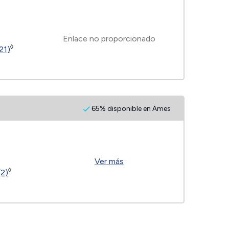
Enlace no proporcionado
◊
21)
65% disponible en Ames
Ver más
◊
(2)