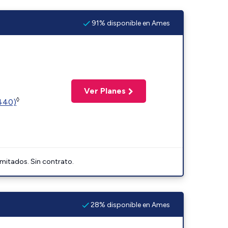
91% disponible en Ames
Ver Planes
◊
2440)
imitados. Sin contrato.
28% disponible en Ames