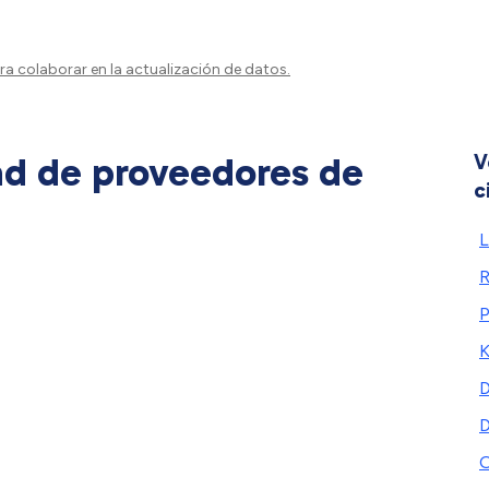
a colaborar en la actualización de datos.
ad de proveedores de
V
c
L
P
K
D
D
O