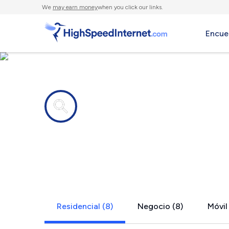
We
may earn money
when you click our links.
Encue
Compañías de Internet en
Ames, TX
Residencial (8)
Negocio (8)
Móvil 