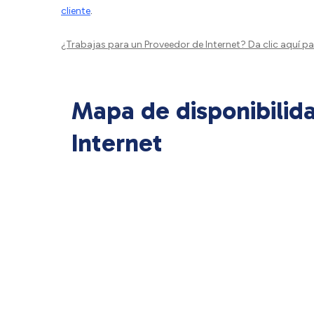
cliente
.
¿Trabajas para un Proveedor de Internet?
Da clic aquí
par
Mapa de disponibilid
Internet