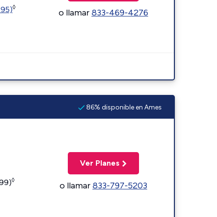
◊
595)
o llamar
833-469-4276
86% disponible en Ames
Ver Planes
◊
599)
o llamar
833-797-5203