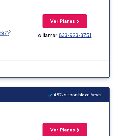
Ver Planes
◊
1297)
o llamar
833-923-3751
.
48% disponible en Ames
Ver Planes