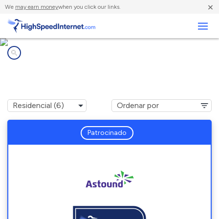
×
We
may earn money
when you click our links.
Negocios
Compañías de Internet en
Cypress, TX
Patrocinado