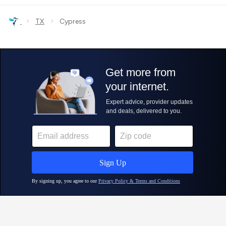
›
›
TX
Cypress