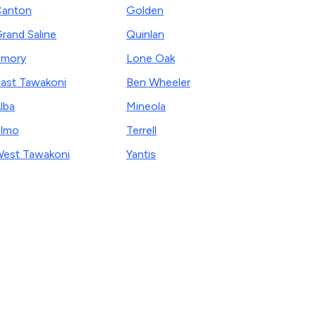
anton
Golden
rand Saline
Quinlan
Emory
Lone Oak
ast Tawakoni
Ben Wheeler
lba
Mineola
lmo
Terrell
est Tawakoni
Yantis