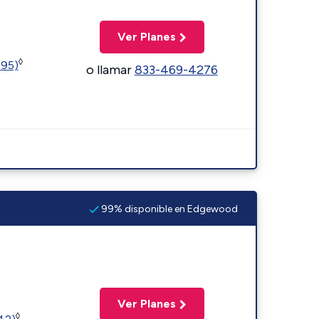
Ver Planes
◊
595)
o llamar
833-469-4276
99% disponible en Edgewood
Ver Planes
◊