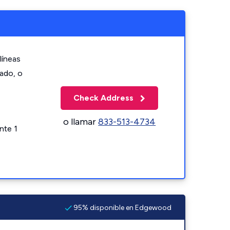
líneas
zado, o
Check Address
o llamar
833-513-4734
nte 1
95% disponible en Edgewood