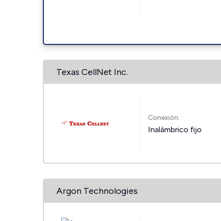
Texas CellNet Inc.
Conexión:
Inalámbrico fijo
Argon Technologies