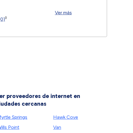
Ver más
◊
(0)
er proveedores de internet en
iudades cercanas
yrtle Springs
Hawk Cove
ills Point
Van