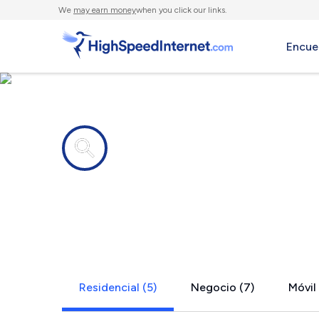
We
may earn money
when you click our links.
Encue
Compañías de Internet en
Edgewood,
Residencial (5)
Negocio (7)
Móvil 