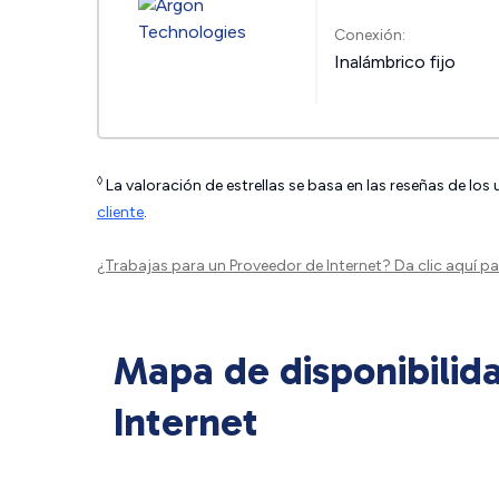
Conexión:
Inalámbrico fijo
◊
La valoración de estrellas se basa en las reseñas de los
cliente
.
¿Trabajas para un Proveedor de Internet?
Da clic aquí
par
Mapa de disponibilid
Internet