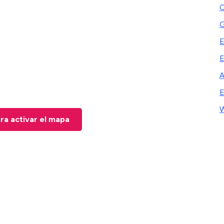
C
G
E
A
E
W
ara activar el mapa