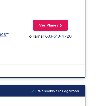
Ver Planes
◊
5996)
o llamar
833-513-4720
21% disponible en Edgewood