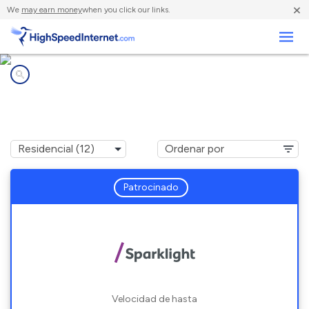
×
We
may earn money
when you click our links.
Negocios
Compañías de Internet en
Sherman, TX
Patrocinado
Velocidad de hasta