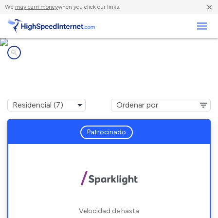
×
We
may earn money
when you click our links.
Negocios
Compañías de Internet en
Sweeny, TX
Patrocinado
Velocidad de hasta