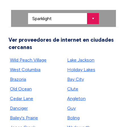
Ver proveedores de internet en ciudades
cercanas
Wild Peach Village
Lake Jackson
West Columbia
Holiday Lakes
Brazoria
Bay City
Old Ocean
Clute
Cedar Lane
Angleton
Danciger
Guy
Bailey's Prairie
Boling