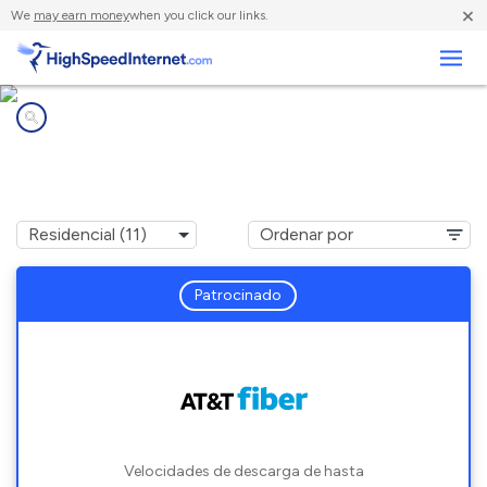
×
We
may earn money
when you click our links.
Negocios
Compañías de Internet en
Bay City, TX
Patrocinado
Velocidades de descarga de hasta