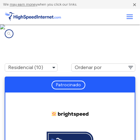
×
We
may earn money
when you click our links.
Negocios
Compañías de Internet en
Holiday Lakes, TX
Patrocinado