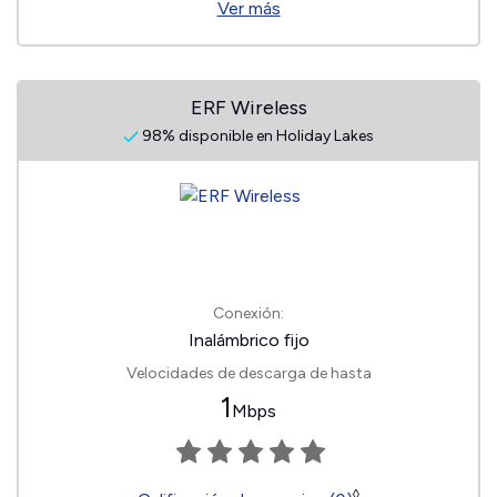
Ver más
ERF Wireless
98% disponible en Holiday Lakes
Conexión:
Inalámbrico fijo
Velocidades de descarga de hasta
1
Mbps
◊