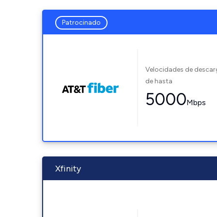
Patrocinado
Velocidades de desca
de hasta
5000
Mbps
Xfinity