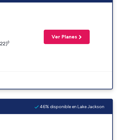
Ver Planes
◊
422)
46% disponible en Lake Jackson