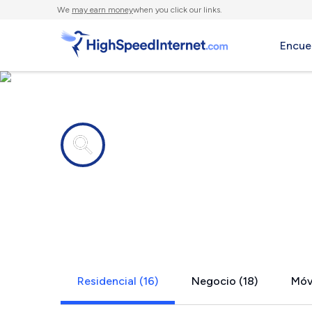
We
may earn money
when you click our links.
Encue
Compañías de Internet en
Lake Jacks
Residencial (16)
Negocio (18)
Móvi