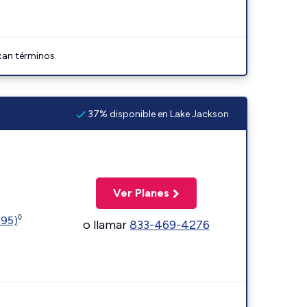
can términos.
37% disponible en Lake Jackson
Ver Planes
◊
595)
o llamar
833-469-4276