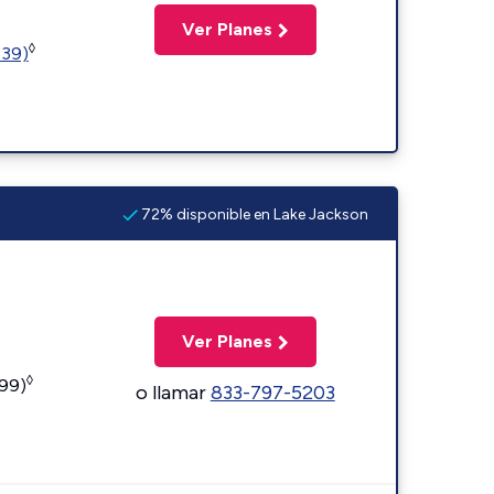
Ver Planes
◊
239)
72% disponible en Lake Jackson
Ver Planes
◊
599)
o llamar
833-797-5203