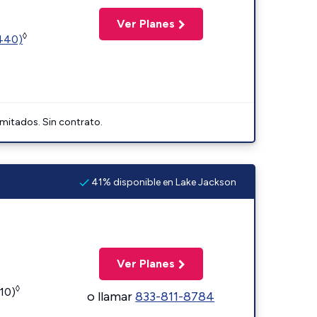
Ver Planes
◊
2440)
imitados. Sin contrato.
41% disponible en Lake Jackson
Ver Planes
◊
110)
o llamar
833-811-8784