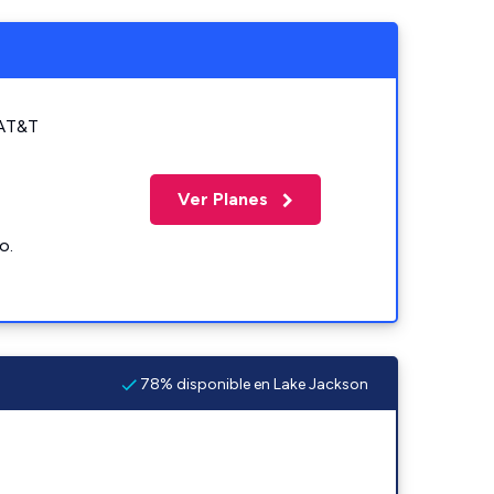
 AT&T
Ver Planes
o.
78% disponible en Lake Jackson