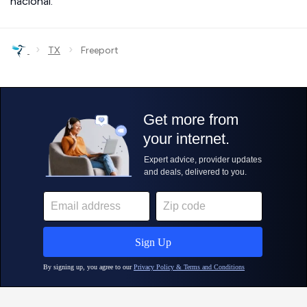
nacional.
›
›
TX
Freeport