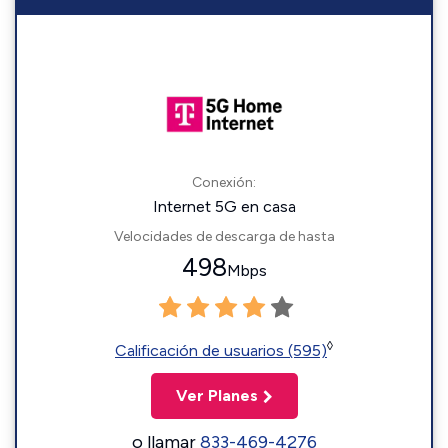
Conexión:
Internet 5G en casa
Velocidades de descarga de hasta
498
Mbps
◊
Calificación de usuarios (595)
Ver Planes
o llamar
833-469-4276