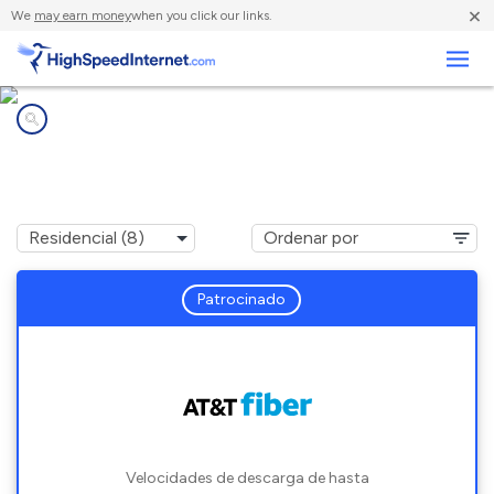
×
We
may earn money
when you click our links.
Negocios
Compañías de Internet en
Freeport, TX
Patrocinado
Velocidades de descarga de hasta