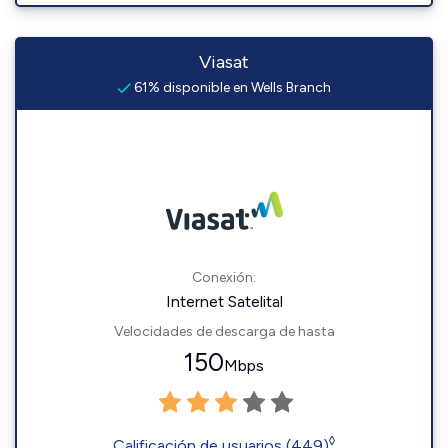
Viasat
61% disponible en Wells Branch
Conexión:
Internet Satelital
Velocidades de descarga de hasta
150
Mbps
◊
Calificación de usuarios (449)