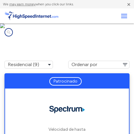
×
We
may earn money
when you click our links.
Negocios
Compañías de Internet en
Wells Branch, TX
Patrocinado
Velocidad de hasta