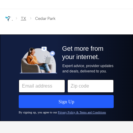
›
›
TX
Cedar Park