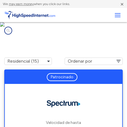
×
We
may earn money
when you click our links.
Negocios
Compañías de Internet en
Cedar Park, TX
Patrocinado
Velocidad de hasta