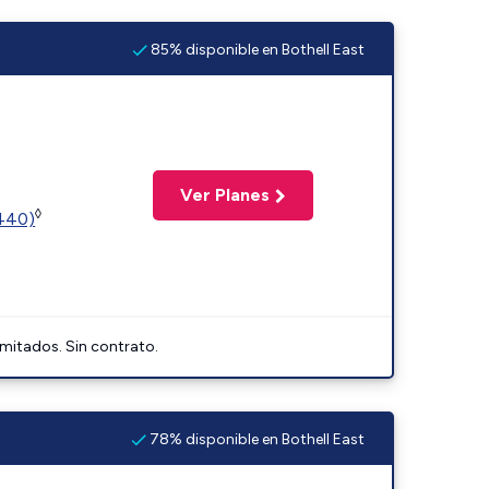
85% disponible en Bothell East
Ver Planes
◊
2440)
imitados. Sin contrato.
78% disponible en Bothell East