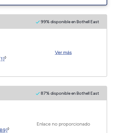
99% disponible en Bothell East
Ver más
◊
(1)
87% disponible en Bothell East
Enlace no proporcionado
◊
189)