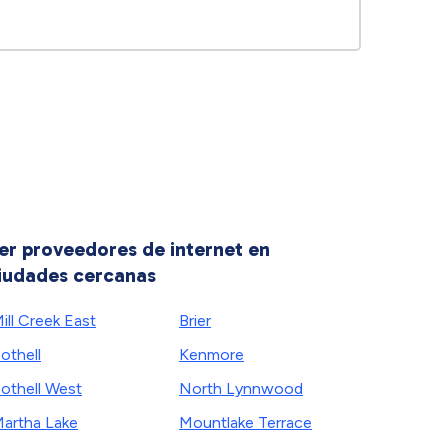
er proveedores de internet en
iudades cercanas
ill Creek East
Brier
othell
Kenmore
othell West
North Lynnwood
artha Lake
Mountlake Terrace