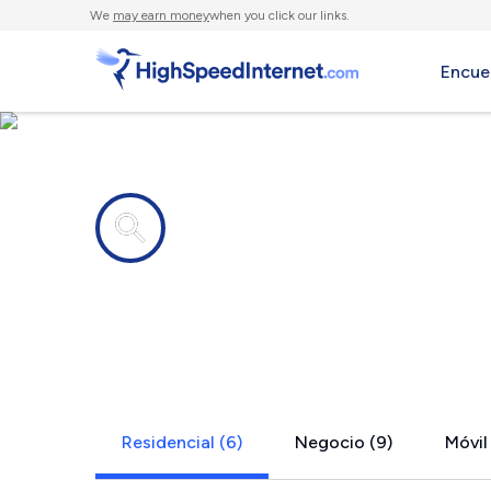
We
may earn money
when you click our links.
Encue
Compañías de Internet en
Bothell Eas
Residencial (6)
Negocio (9)
Móvil 