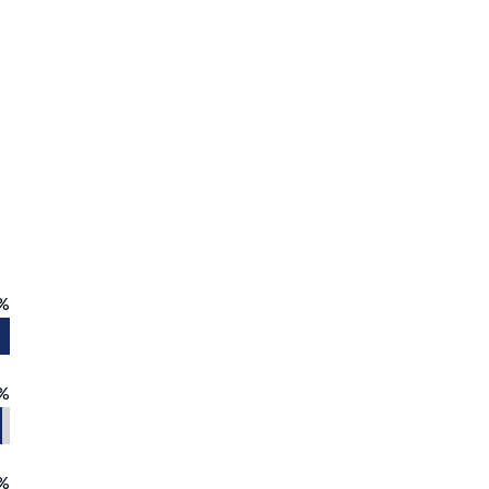
%
%
%