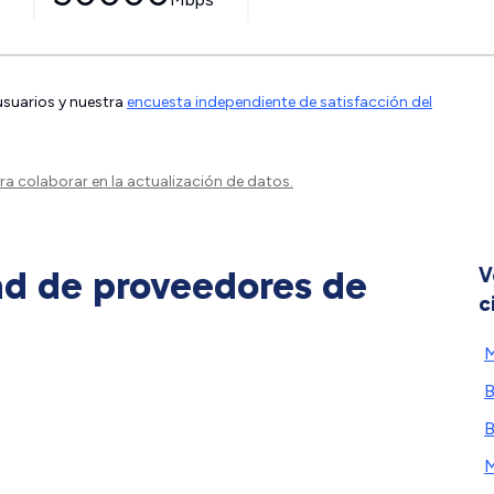
 usuarios y nuestra
encuesta independiente de satisfacción del
a colaborar en la actualización de datos.
ad de proveedores de
V
c
M
B
B
M