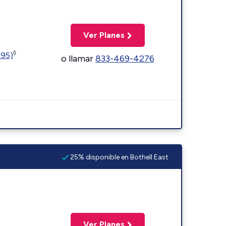
Ver Planes
◊
595)
o llamar
833-469-4276
25% disponible en Bothell East
Ver Planes