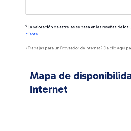
◊
La valoración de estrellas se basa en las reseñas de los
cliente
.
¿Trabajas para un Proveedor de Internet?
Da clic aquí
par
Mapa de disponibilid
Internet