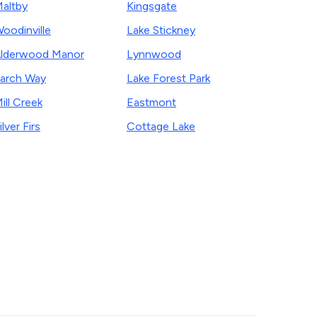
altby
Kingsgate
oodinville
Lake Stickney
lderwood Manor
Lynnwood
arch Way
Lake Forest Park
ill Creek
Eastmont
ilver Firs
Cottage Lake