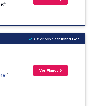
◊
19)
33% disponible en Bothell East
Ver Planes
◊
449)