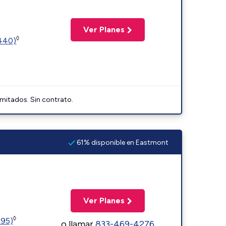
Ver Planes
◊
2440)
imitados. Sin contrato.
61% disponible en Eastmont
Ver Planes
◊
595)
o llamar
833-469-4276