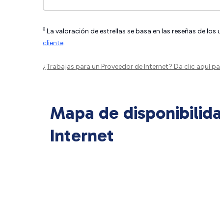
◊
La valoración de estrellas se basa en las reseñas de los
cliente
.
¿Trabajas para un Proveedor de Internet?
Da clic aquí
par
Mapa de disponibilid
Internet