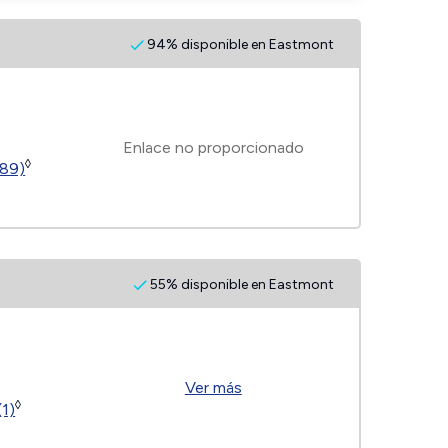
94% disponible en Eastmont
Enlace no proporcionado
◊
189)
55% disponible en Eastmont
Ver más
◊
(1)