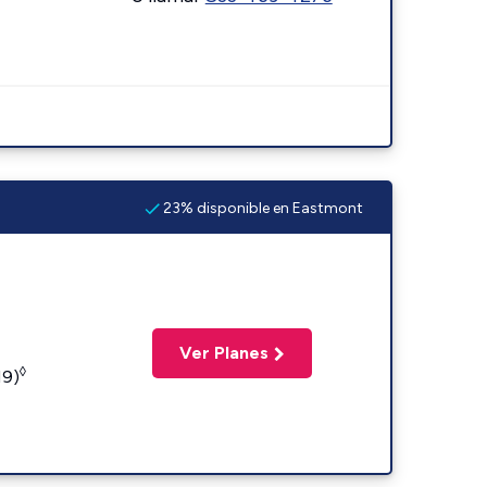
23% disponible en Eastmont
Ver Planes
◊
19)