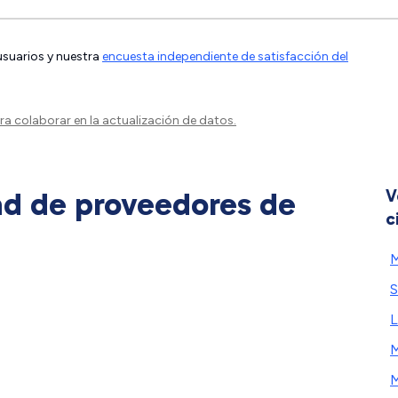
 usuarios y nuestra
encuesta independiente de satisfacción del
a colaborar en la actualización de datos.
ad de proveedores de
V
c
M
S
L
M
M