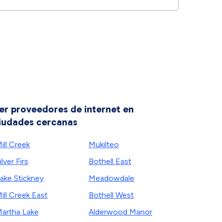
er proveedores de internet en
iudades cercanas
ill Creek
Mukilteo
ilver Firs
Bothell East
ake Stickney
Meadowdale
ill Creek East
Bothell West
artha Lake
Alderwood Manor