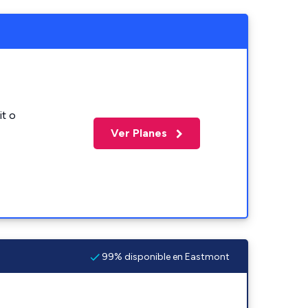
it o
Ver Planes
99% disponible en Eastmont