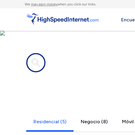
We
may earn money
when you click our links.
Encue
Compañías de Internet en
Eastmont,
Residencial (5)
Negocio (8)
Móvil 