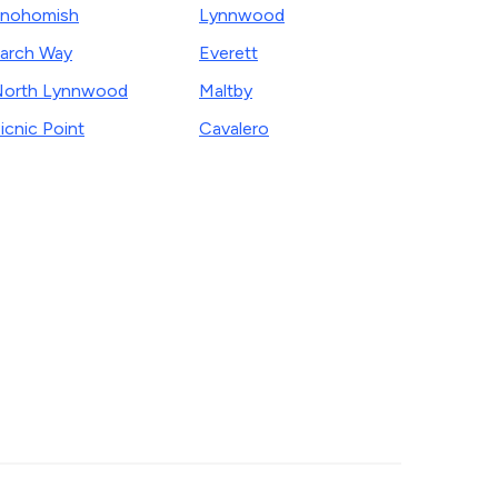
nohomish
Lynnwood
arch Way
Everett
orth Lynnwood
Maltby
icnic Point
Cavalero