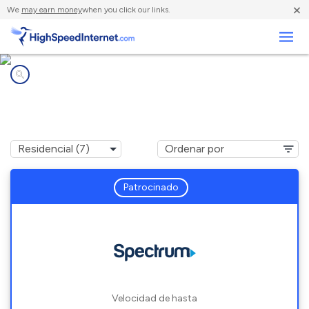
×
We
may earn money
when you click our links.
Negocios
Compañías de Internet en
Lac du Flambeau, WI
Patrocinado
Velocidad de hasta