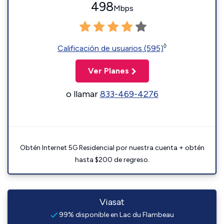
498
Mbps
◊
Calificación de usuarios (595)
Ver Planes
o llamar
833-469-4276
Obtén Internet 5G Residencial por nuestra cuenta + obtén
hasta $200 de regreso.
Viasat
99% disponible en Lac du Flambeau