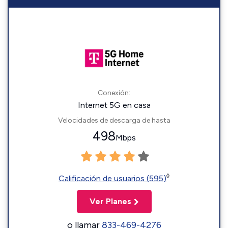
Conexión:
Internet 5G en casa
Velocidades de descarga de hasta
498
Mbps
◊
Calificación de usuarios (595)
Ver Planes
o llamar
833-469-4276