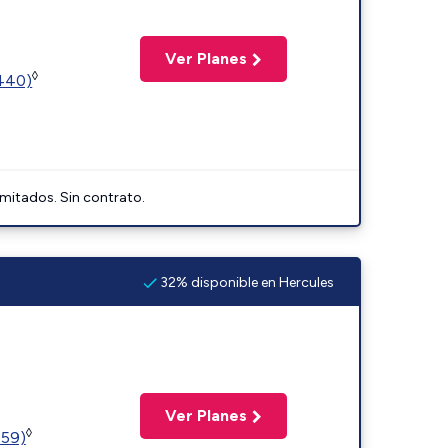
Ver Planes
◊
2440)
imitados. Sin contrato.
32% disponible en Hercules
Ver Planes
◊
359)