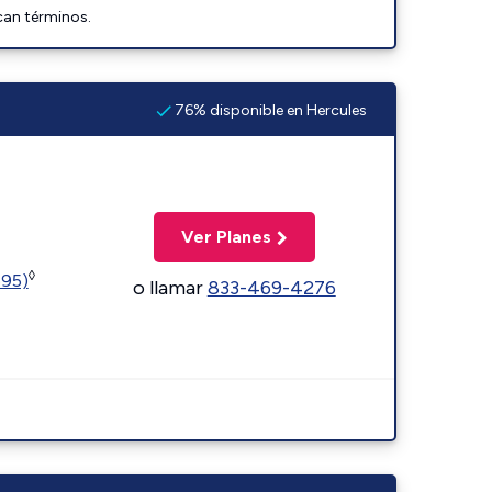
can términos.
76% disponible en Hercules
Ver Planes
◊
595)
o llamar
833-469-4276