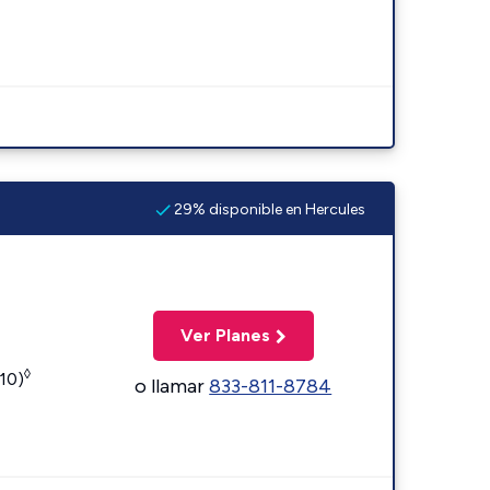
29% disponible en Hercules
Ver Planes
◊
110)
o llamar
833-811-8784