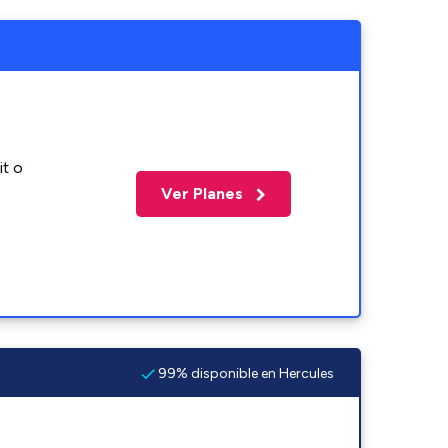
it o
Ver Planes
99% disponible en Hercules