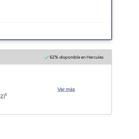
62% disponible en Hercules
Ver más
◊
(2)