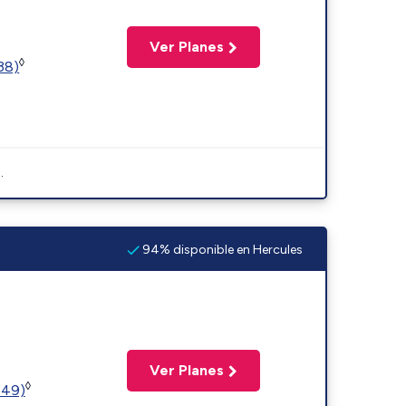
Ver Planes
◊
(38)
.
94% disponible en Hercules
Ver Planes
◊
449)