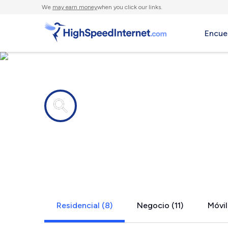
We
may earn money
when you click our links.
Encue
Compañías de Internet en
Hercules, C
Residencial (8)
Negocio (11)
Móvil