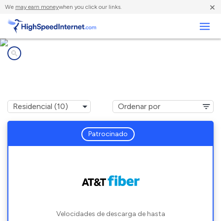
×
We
may earn money
when you click our links.
Negocios
Compañías de Internet en
San Pablo, CA
Patrocinado
Velocidades de descarga de hasta