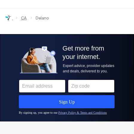
›
›
CA
Delano