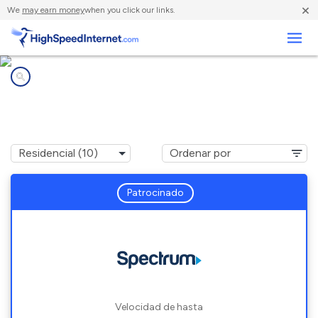
×
We
may earn money
when you click our links.
Negocios
Compañías de Internet en
Delano, CA
Patrocinado
Velocidad de hasta