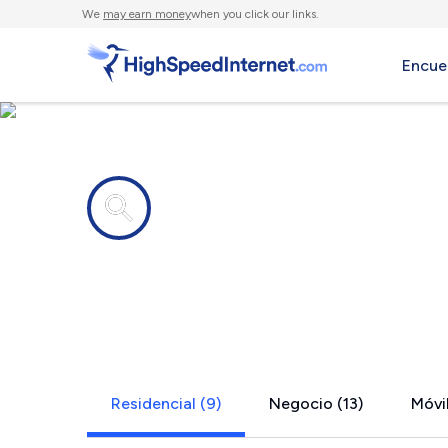
We
may earn money
when you click our links.
Encue
Compañías de Internet en
Farmersvill
Residencial (9)
Negocio (13)
Móvil