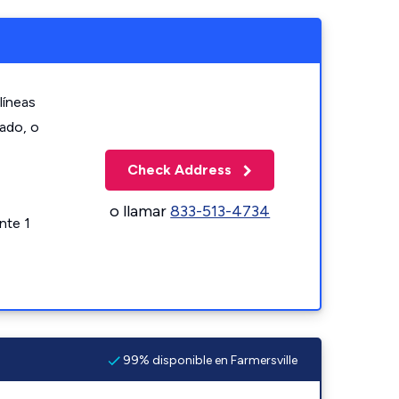
líneas
zado, o
Check Address
o llamar
833-513-4734
nte 1
99% disponible en Farmersville