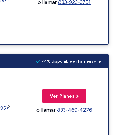
1297)
o llamar
833-923-3751
.
74% disponible en Farmersville
Ver Planes
◊
595)
o llamar
833-469-4276