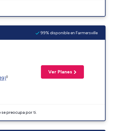
99% disponible en Farmersville
Ver Planes
◊
(39)
 se preocupa por ti.