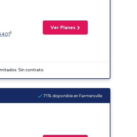
Ver Planes
◊
2440)
imitados. Sin contrato.
71% disponible en Farmersville