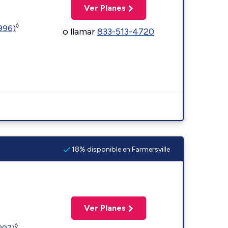
Ver Planes
◊
5996)
o llamar
833-513-4720
18% disponible en Farmersville
Ver Planes
◊