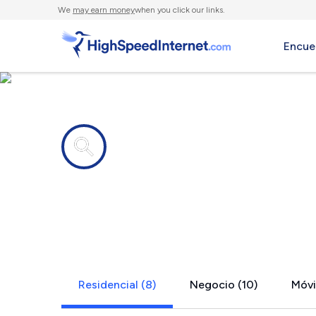
We
may earn money
when you click our links.
Encue
Compañías de Internet en
Oildale, CA
Residencial (8)
Negocio (10)
Móvil