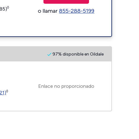
◊
185)
o llamar
855-288-5199
97% disponible en Oildale
Enlace no proporcionado
◊
21)