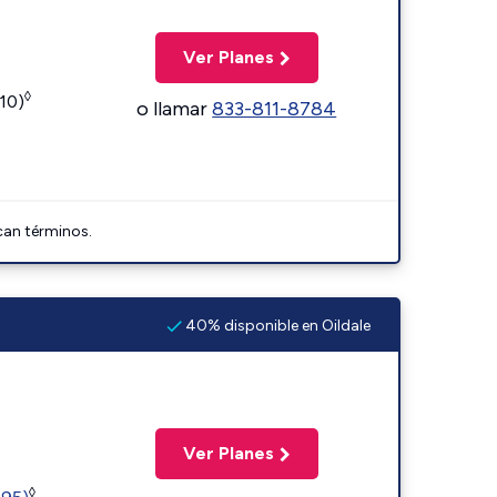
Ver Planes
◊
110)
o llamar
833-811-8784
can términos.
40% disponible en Oildale
Ver Planes
◊