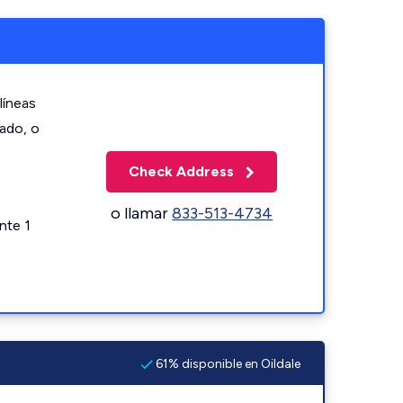
líneas
zado, o
Check Address
o llamar
833-513-4734
nte 1
61% disponible en Oildale