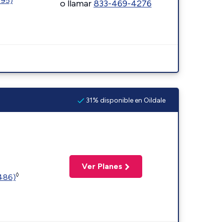
595)
o llamar
833-469-4276
31% disponible en Oildale
Ver Planes
◊
2486)