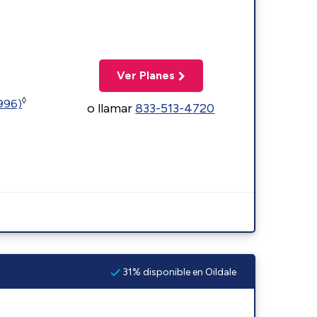
Ver Planes
◊
5996)
o llamar
833-513-4720
31% disponible en Oildale