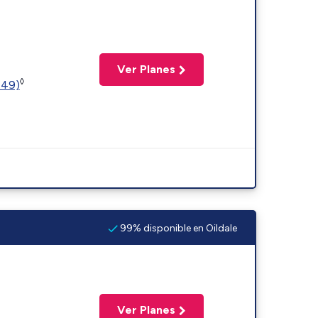
Ver Planes
◊
449)
99% disponible en Oildale
Ver Planes