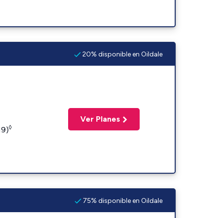
20% disponible en Oildale
Ver Planes
◊
19)
75% disponible en Oildale