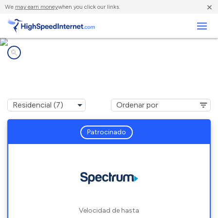
×
We
may earn money
when you click our links.
Negocios
Compañías de Internet en
Rosedale, CA
Patrocinado
Velocidad de hasta