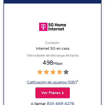
Conexión:
Internet 5G en casa
Velocidades de descarga de hasta
498
Mbps
◊
Calificación de usuarios (595)
Ver Planes
o llamar
833-469-4276