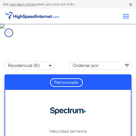
×
We
may earn money
when you click our links.
Negocios
Compañías de Internet en
Woodland Hills, CA
Patrocinado
Velocidad de hasta