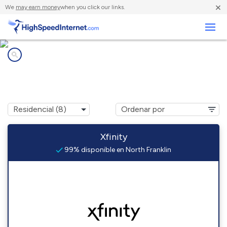
×
We
may earn money
when you click our links.
Negocios
Compañías de Internet en
North Franklin, CT
Xfinity
99% disponible en North Franklin