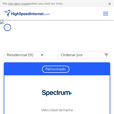
×
We
may earn money
when you click our links.
Negocios
Compañías de Internet en
Taftville, CT
Patrocinado
Velocidad de hasta