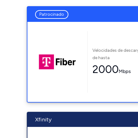
Patrocinado
Velocidades de desca
de hasta
2000
Mbps
Xfinity