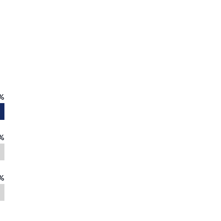
%
%
%