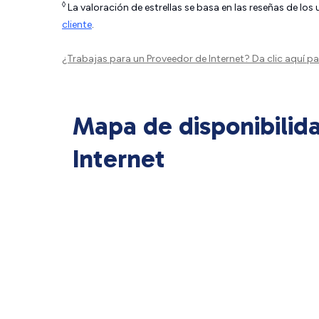
◊
La valoración de estrellas se basa en las reseñas de los
cliente
.
¿Trabajas para un Proveedor de Internet?
Da clic aquí
par
Mapa de disponibilid
Internet