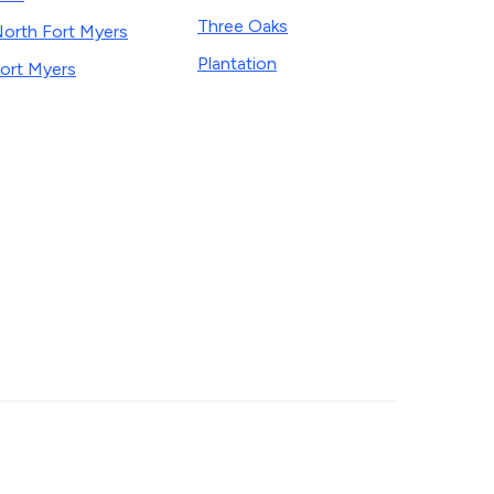
Three Oaks
orth Fort Myers
Plantation
ort Myers