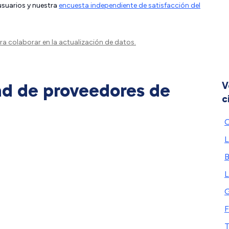
 usuarios y nuestra
encuesta independiente de satisfacción del
a colaborar en la actualización de datos.
ad de proveedores de
V
c
O
L
B
L
F
T