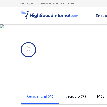
We
may earn money
when you click our links.
Encue
Compañías de Internet en
Alva, FL
Residencial (4)
Negocio (7)
Móvil