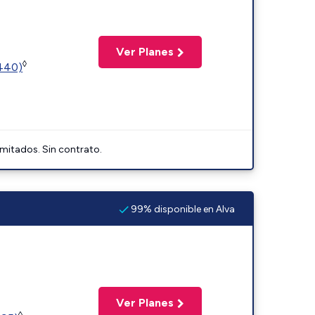
Ver Planes
◊
2440)
imitados. Sin contrato.
99% disponible en Alva
Ver Planes
◊