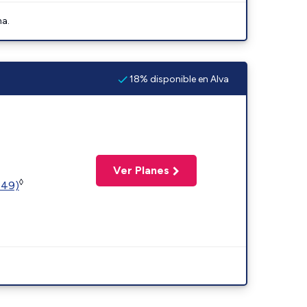
na.
18% disponible en Alva
Ver Planes
◊
449)