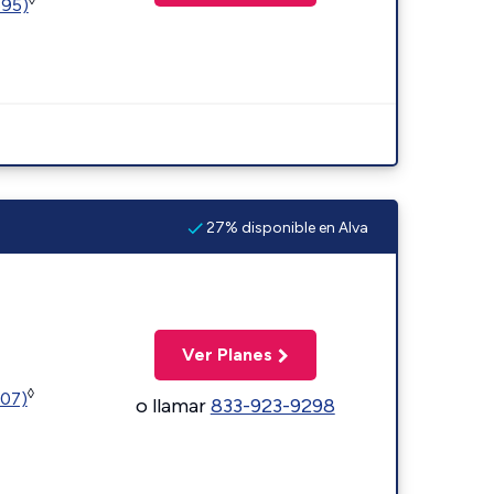
595)
27% disponible en Alva
Ver Planes
◊
107)
o llamar
833-923-9298