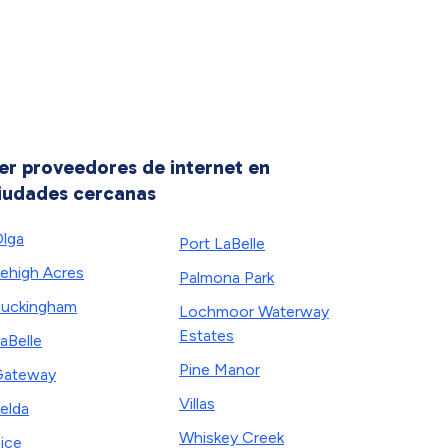
er proveedores de internet en
iudades cercanas
lga
Port LaBelle
ehigh Acres
Palmona Park
uckingham
Lochmoor Waterway
Estates
aBelle
Pine Manor
Gateway
Villas
elda
Whiskey Creek
ice