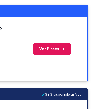
 y
Ver Planes
99% disponible en Alva