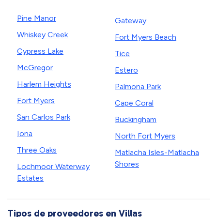
Pine Manor
Gateway
Whiskey Creek
Fort Myers Beach
Cypress Lake
Tice
McGregor
Estero
Harlem Heights
Palmona Park
Fort Myers
Cape Coral
San Carlos Park
Buckingham
Iona
North Fort Myers
Three Oaks
Matlacha Isles-Matlacha
Shores
Lochmoor Waterway
Estates
Tipos de proveedores en Villas