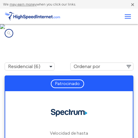
×
We
may earn money
when you click our links.
Negocios
Compañías de Internet en
Flagler Beach, FL
Patrocinado
Velocidad de hasta