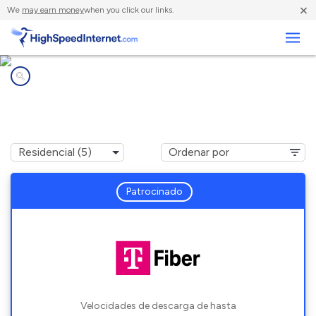
×
We
may earn money
when you click our links.
Negocios
Compañías de Internet en
Lely, FL
Patrocinado
Velocidades de descarga de hasta