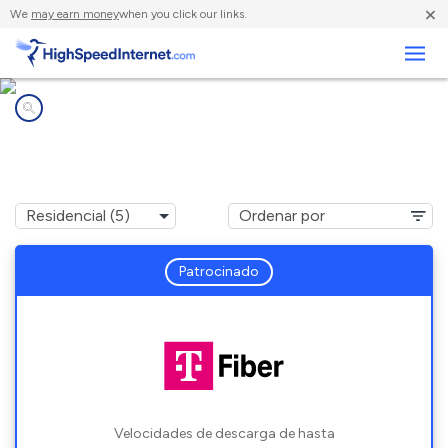
×
We
may earn money
when you click our links.
Negocios
Compañías de Internet en
Naples Manor, FL
Patrocinado
Velocidades de descarga de hasta